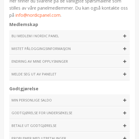
Her finner du svarene på de vanligste spørsmålene som
stilles av våre panelmedlemmer. Du kan også kontakte oss
på
info@nordicpanel.com
.
Medlemskap
BLI MEDLEM I NORDIC PANEL
MISTET PÅLOGGINGSINFORMASJON
ENDRING AV MINE OPPLYSNINGER
MELDE SEG UT AV PANELET
Godtgjørelse
MIN PERSONLIGE SALDO
GODTGJØRELSE FOR UNDERSØKELSE
BETALE UT GODTGJØRELSE
PROBLEMER MED UTBETALINGER