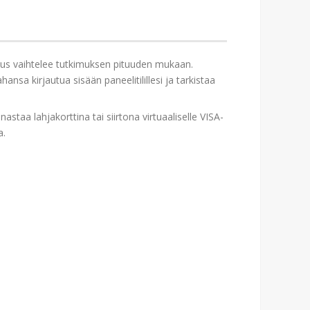
uus vaihtelee tutkimuksen pituuden mukaan.
nsa kirjautua sisään paneelitilillesi ja tarkistaa
aa lahjakorttina tai siirtona virtuaaliselle VISA-
a.