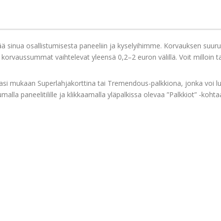
 sinua osallistumisesta paneeliin ja kyselyihimme. Korvauksen suur
korvaussummat vaihtelevat yleensä 0,2–2 euron välillä. Voit milloin taha
mukaan Superlahjakorttina tai Tremendous-palkkiona, jonka voi lunast
alla paneelitilille ja klikkaamalla yläpalkissa olevaa ”Palkkiot” -kohta